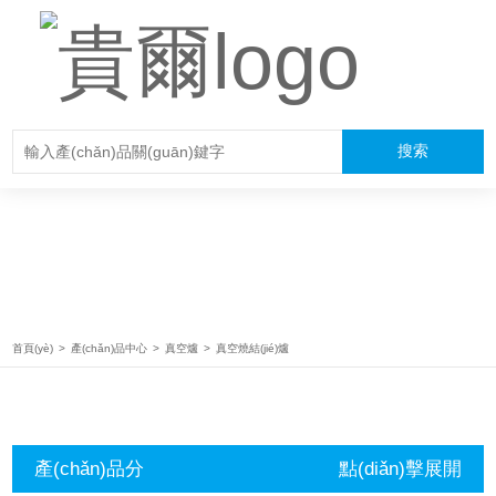
首頁(yè)
>
產(chǎn)品中心
>
真空爐
>
真空燒結(jié)爐
產(chǎn)品分
點(diǎn)擊展開