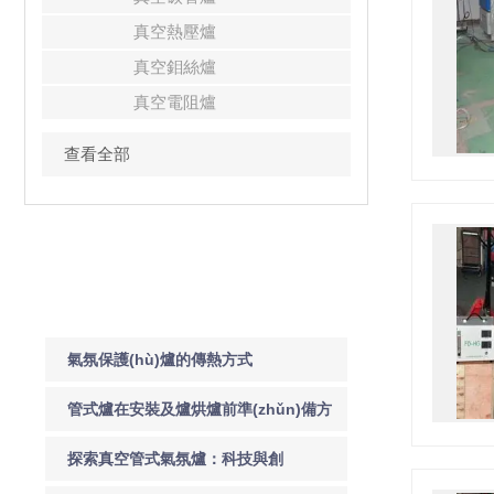
真空熱壓爐
真空鉬絲爐
真空電阻爐
查看全部
相關(guān)文章
/ Related articles
氣氛保護(hù)爐的傳熱方式
管式爐在安裝及爐烘爐前準(zhǔn)備方
法
探索真空管式氣氛爐：科技與創