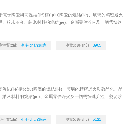
于電子陶瓷與高溫結(jié)構(gòu)陶瓷的燒結(jié)、玻璃的精密退火
粉末冶金、納米材料的燒結(jié)、金屬零件淬火及一切需快速
、工礦企業(yè)理想的實(shí)驗(yàn)和生產(chǎn)設(shè)備
商性質(zhì)：
生產(chǎn)廠家
瀏覽次數(shù)：
3965
jié)構(gòu)陶瓷的燒結(jié)、玻璃的精密退火與微晶化、晶
冶金、納米材料的燒結(jié)、金屬零件淬火及一切需快速升溫工藝要求
yè)理想的實(shí)驗(yàn)和生產(chǎn)設(shè)備
商性質(zhì)：
生產(chǎn)廠家
瀏覽次數(shù)：
5121