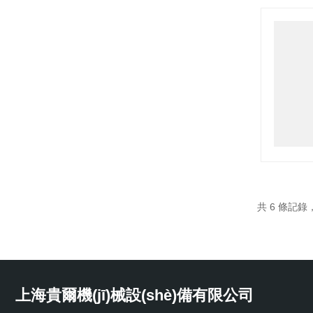
共 6 條記錄
上海貴爾機(jī)械設(shè)備有限公司