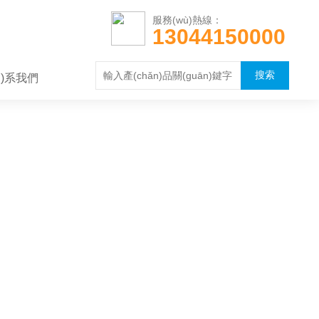
服務(wù)熱線：
13044150000
án)系我們