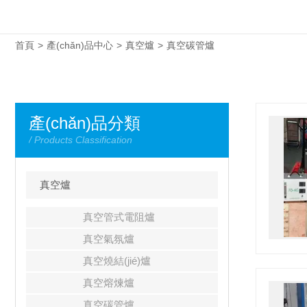
首頁
>
產(chǎn)品中心
>
真空爐
>
真空碳管爐
產(chǎn)品分類
/ Products Classification
真空爐
真空管式電阻爐
真空氣氛爐
真空燒結(jié)爐
真空熔煉爐
真空碳管爐