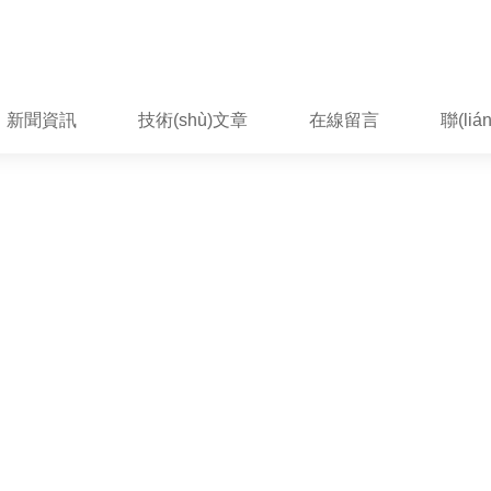
新聞資訊
技術(shù)文章
在線留言
聯(li