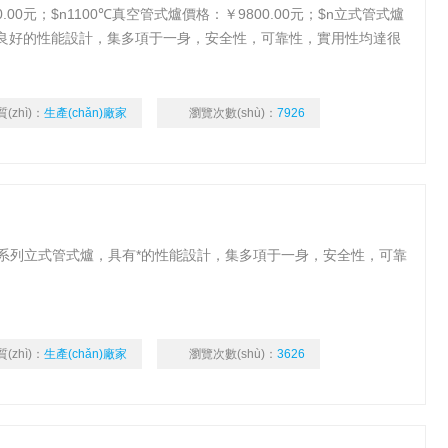
.00元；$n1100℃真空管式爐價格：￥9800.00元；$n立式管式爐
具有良好的性能設計，集多項于一身，安全性，可靠性，實用性均達很
(zhì)：
生產(chǎn)廠家
瀏覽次數(shù)：
7926
系列立式管式爐，具有*的性能設計，集多項于一身，安全性，可靠
(zhì)：
生產(chǎn)廠家
瀏覽次數(shù)：
3626