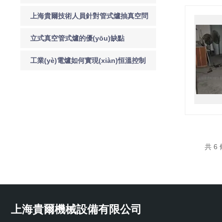
上海貴爾技術人員針對管式爐抽真空問
題進行總結
立式真空管式爐的優(yōu)缺點
工業(yè)電爐如何實現(xiàn)恒溫控制
共 6
上海貴爾機械設備有限公司