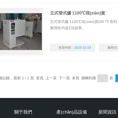
立式管式爐 1100℃現(xiàn)貨
立式管式爐 1100℃現(xiàn)貨GR.TF系列
實用性均達Z佳效果。
更新時間：
2025-10-23
廠商性質
 條記錄，當前 1 / 1 頁 首頁 上一頁 下一頁 末頁 跳轉到第
頁
關于我們
產(chǎn)品設備
新聞資訊