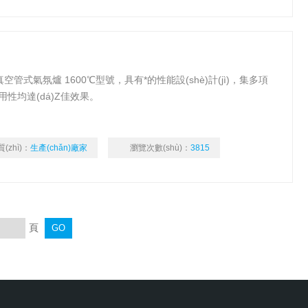
式氣氛爐 1600℃型號，具有*的性能設(shè)計(jì)，集多項
)用性均達(dá)Z佳效果。
(zhì)：
生產(chǎn)廠家
瀏覽次數(shù)：
3815
頁