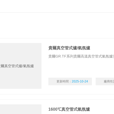
貴爾真空管式爐/氣氛爐
貴爾GR.TF系列貴爾高溫真空管式氣氛爐安全
更新時間：
2025-10-24
廠商性質
1600℃真空管式氣氛爐