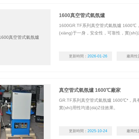
1600真空管式氣氛爐
1600GR.TF系列真空管式氣氛爐 1600
(xiàng)于一身，安全性，可靠性，實(shí
更新時間：
2026-01-26
廠商性質
真空管式氣氛爐 1600℃廠家
GR.TF系列真空管式氣氛爐 1600℃*，具有*的性能設
實(shí)用性均達(dá)Z佳效果。
更新時間：
2025-10-24
廠商性質