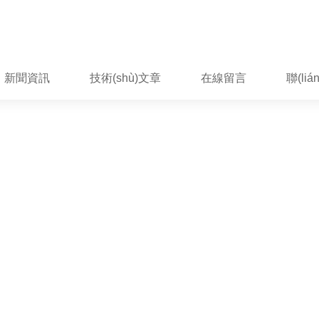
新聞資訊
技術(shù)文章
在線留言
聯(li