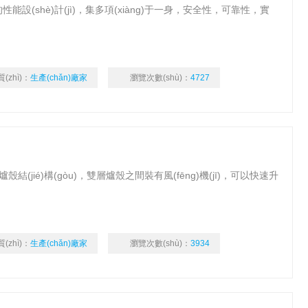
(shè)計(jì)，集多項(xiàng)于一身，安全性，可靠性，實
(zhì)：
生產(chǎn)廠家
瀏覽次數(shù)：
4727
é)構(gòu)，雙層爐殼之間裝有風(fēng)機(jī)，可以快速升
(zhì)：
生產(chǎn)廠家
瀏覽次數(shù)：
3934