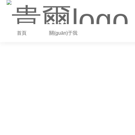
首頁
關(guān)于我
產(chǎn)品展
們
示