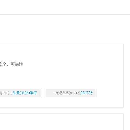
、可靠性
(zhì)：
生產(chǎn)廠家
瀏覽次數(shù)：
224726