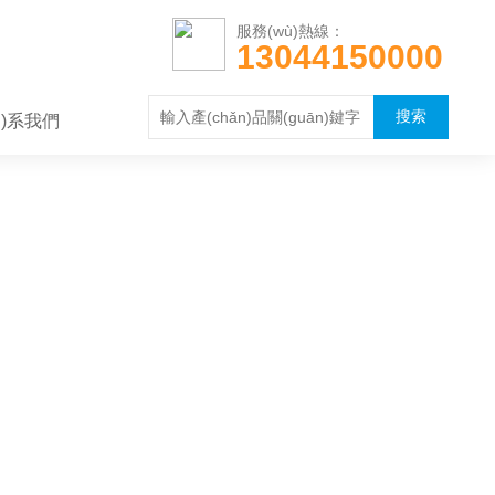
服務(wù)熱線：
13044150000
án)系我們