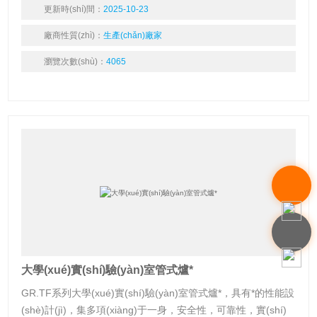
性，實(shí)用性均達(dá)Z佳效果。
更新時(shí)間：
2025-10-23
廠商性質(zhì)：
生產(chǎn)廠家
瀏覽次數(shù)：
4065
大學(xué)實(shí)驗(yàn)室管式爐*
GR.TF系列大學(xué)實(shí)驗(yàn)室管式爐*，具有*的性能設
(shè)計(jì)，集多項(xiàng)于一身，安全性，可靠性，實(shí)