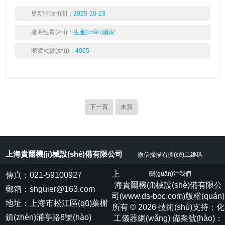
用性均達(dá)Z佳效果。
更新時(shí)間：
2025-10-23
廠商性質(zhì)：
生產(chǎn)廠家
瀏覽次數(shù)：
4005
下一頁
末頁
上海貴爾機(jī)械設(shè)備有限公司
微信掃描右側(cè)二維碼
上
傳真：021-59100927
關(guān)注我們
海貴爾機(jī)械設(shè)備有限公
郵箱：shguier@163.com
司(www.ds-boc.com)版權(quán)
地址：上海市松江區(qū)葉榭
所有 © 2026 技術(shù)支持：
化
鎮(zhèn)浦亭路8號(hào)
工儀器網(wǎng)
備案號(hào)：