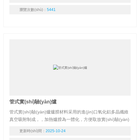
瀏覽次數(shù)：
5441
管式實(shí)驗(yàn)爐
管式實(shí)驗(yàn)爐爐膛材料采用的進(jìn)口氧化鋁多晶纖維
真空吸附制成，，加熱爐膛為一體化，方便取放實(shí)驗(yàn)
物料、更換爐管。加熱元件采用硅鉬棒。
更新時(shí)間：
2025-10-24