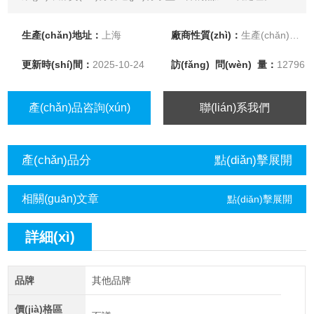
生產(chǎn)地址：
上海
廠商性質(zhì)：
生產(chǎn)廠家
更新時(shí)間：
2025-10-24
訪(fǎng) 問(wèn) 量：
12796
產(chǎn)品咨詢(xún)
聯(lián)系我們
產(chǎn)品分
點(diǎn)擊展開
類(lèi)
(kāi)+
相關(guān)文章
點(diǎn)擊展開
(kāi)+
詳細(xì)
介紹
品牌
其他品牌
價(jià)格區