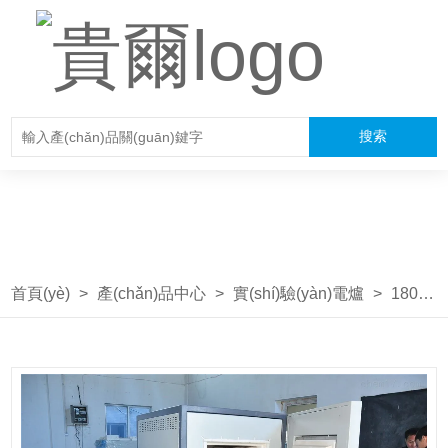
首頁(yè)
>
產(chǎn)品中心
>
實(shí)驗(yàn)電爐
>
1800度高溫爐