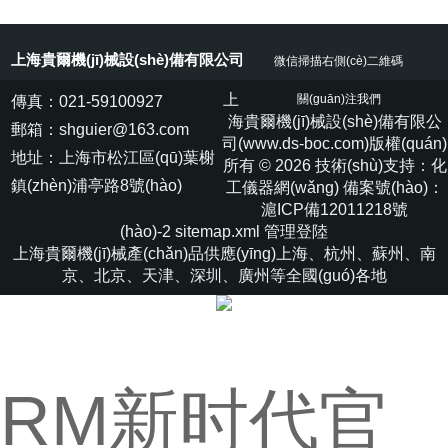
上海貴爾機(jī)械設(shè)備有限公司
微信掃描右側(cè)二維碼
上
傳真：021-59100927
關(guān)注我們
海貴爾機(jī)械設(shè)備有限公
郵箱：shguier@163.com
司(www.ds-boc.com)版權(quán)
地址：上海市松江區(qū)葉榭
所有 © 2026 技術(shù)支持：
化
鎮(zhèn)浦亭路8號(hào)
工儀器網(wǎng)
備案號(hào)：
滬ICP備12011218號
(hào)-2
sitemap.xml
管理登陸
上海貴爾機(jī)械產(chǎn)品供應(yīng)上海、杭州、蘇州、南
京、北京、天津、深圳、廣州等全國(guó)各地
RM新时代官