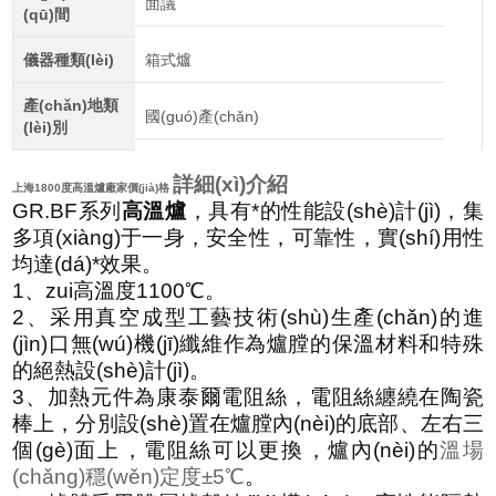
面議
(qū)間
儀器種類(lèi)
箱式爐
產(chǎn)地類
國(guó)產(chǎn)
(lèi)別
詳細(xì)介紹
上海
1800度高溫爐廠家價(jià)格
GR.BF
系列
高溫爐
，具有*的性能設(shè)計(jì)，集
多項(xiàng)于一身，安全性，可靠性，實(shí)用性
均達(dá)*效果。
1
、zui高溫度
1100
℃
。
2
、采用真空成型工藝技術(shù)生產(chǎn)的進
(jìn)口無(wú)機(jī)纖維作為爐膛的保溫材料和特殊
的絕熱設(shè)計(jì)。
3
、加熱元件為康泰爾電阻絲，電阻絲纏繞在陶瓷
棒上，分別設(shè)置在爐膛內(nèi)的底部、左右三
個(gè)面上，電阻絲可以更換，爐內(nèi)的
溫場
(chǎng)穩(wěn)定度±
5
℃
。