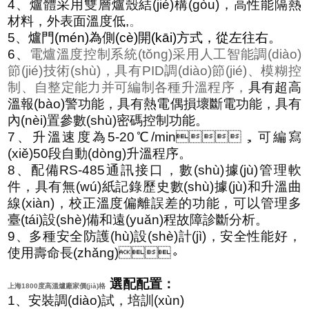
4
、爐體采用雙層爐殼結(jié)構(gòu)，高性能隔熱
材料，外表面溫度低
,
。
5
、
爐門(mén)為側(cè)開(kāi)方式，從左往右
。
6
、
電爐溫度控制系統(tǒng)采用人工智能調(diào)
節(jié)技術(shù)，具有
PID
調(diào)節(jié)、模糊控
制、自整定能力并可編制各種升溫程序，
具有超高
溫報(bào)警功能，具有熱電偶損壞斷電功能，具有
內(nèi)置參數(shù)密碼控制功能。
7
、升溫速度為
5-20℃
/min
，可編寫
(xiě)
50
段自動(dòng)升溫程序。
8
、配備
RS-485
通訊接口，數(shù)據(jù)管理軟
件，具有無(wú)紙記錄歷史數(shù)據(jù)和升溫曲
線(xiàn)，校正溫度偏離誤差的功能，可以管理多
臺(tái)設(shè)備和遠(yuǎn)程故障診斷分析。
9
、多種安全防護(hù)設(shè)計(jì)，安全性能好，
使用壽命長(zhǎng)。
選配配置：
上海
1800度高溫爐廠家價(jià)格
1
、安裝調(diào)試，培訓(xùn)