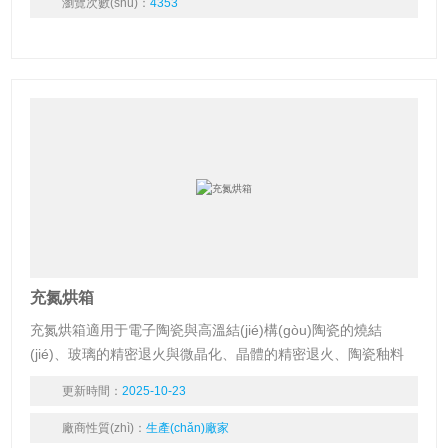
瀏覽次數(shù)：
4353
充氮烘箱
充氮烘箱適用于電子陶瓷與高溫結(jié)構(gòu)陶瓷的燒結
(jié)、玻璃的精密退火與微晶化、晶體的精密退火、陶瓷釉料
制備、粉末冶金、納米材料的燒結(jié)、金屬零件淬火及一切
更新時間：
2025-10-23
需快速升溫工藝要求的熱處理，是科研單位、高等院校、工礦
企業(yè)理想的實驗和生產(chǎn)設(shè)備
廠商性質(zhì)：
生產(chǎn)廠家