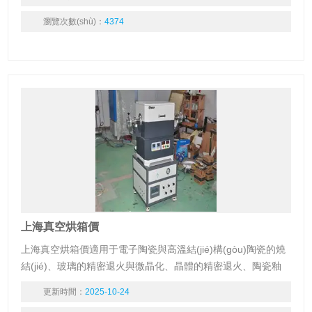
瀏覽次數(shù)：
4374
上海真空烘箱價
上海真空烘箱價適用于電子陶瓷與高溫結(jié)構(gòu)陶瓷的燒
結(jié)、玻璃的精密退火與微晶化、晶體的精密退火、陶瓷釉
料制備、粉末冶金、納米材料的燒結(jié)、金屬零件淬火及一
更新時間：
2025-10-24
切需快速升溫工藝要求的熱處理，是科研單位、高等院校、工