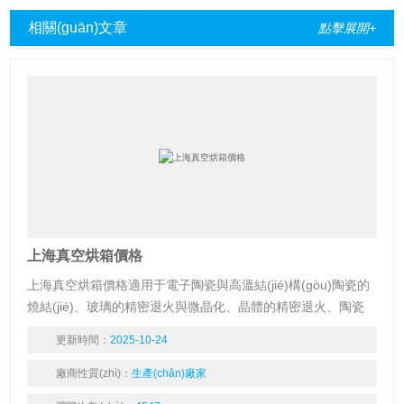
類
相關(guān)文章
點擊展開+
上海真空烘箱價格
上海真空烘箱價格適用于電子陶瓷與高溫結(jié)構(gòu)陶瓷的
燒結(jié)、玻璃的精密退火與微晶化、晶體的精密退火、陶瓷
釉料制備、粉末冶金、納米材料的燒結(jié)、金屬零件淬火及
更新時間：
2025-10-24
一切需快速升溫工藝要求的熱處理，是科研單位、高等院校、
工礦企業(yè)理想的實驗和生產(chǎn)設(shè)備
廠商性質(zhì)：
生產(chǎn)廠家