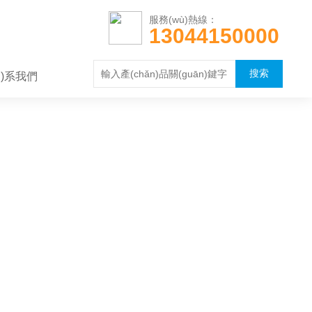
服務(wù)熱線：
13044150000
án)系我們