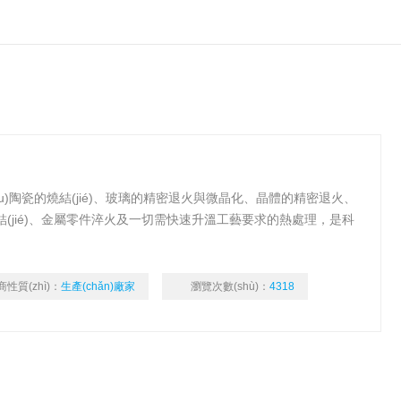
陶瓷的燒結(jié)、玻璃的精密退火與微晶化、晶體的精密退火、
ié)、金屬零件淬火及一切需快速升溫工藝要求的熱處理，是科
shí)驗(yàn)和生產(chǎn)設(shè)備
商性質(zhì)：
生產(chǎn)廠家
瀏覽次數(shù)：
4318