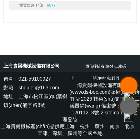
瀏覽次數(shù)：
6077
上海貴爾機械設備有限公司
微信掃描右側(cè)二維碼
上
傳真：021-59100927
關(guān)注我們
海貴爾機械設備有限公司
郵箱：shguier@163.com
(www.ds-boc.com)版權(quán)所
地址：上海市松江區(qū)葉榭
有 © 2026 技術(shù)支持：
化工
鎮(zhèn)浦亭路8號
儀器網(wǎng)
備案號：滬ICP備
12011218號-2
sitemap.xml
管
理登陸
上海貴爾機械產(chǎn)品供應上海、杭州、蘇州、南京、北京、
天津、深圳、廣州等全國各地